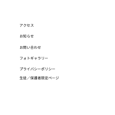
迷子（小学5年 12月から入
関東学院六浦中学 合格の
ト
は、なかなか受かりませんで
アクセス
。 4日目になって、ようやく
​お知らせ
から 合格 をもらいました。
目の夜に「不合格」を見て、
お問い合わせ
うやめたい」と思いました
テツジンから電話でアドバイ
フォトギャラリー
もらい、関東学院六浦中学校
けました。 4日目の朝にテツ
プライバシーポリシー
が駅まで来てくれて、 気持
​生徒／保護者限定ページ
 ずいぶんと 楽に なりまし
 そして、自分にとって中学
ラストチャンスの日、まさか
ャーリーが駅に来てくれて