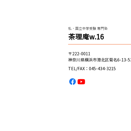
クレヨンシンチャン？（新小
学4年 春から入塾）関東学院
六浦中学 合格のヒント
私・国立中学受験 専門塾
これからのみんな へ ハマのニキ
​茶理庵w.16
から、 経験 に基づく アドバイス
を送るぜ！ 自分が経験して思っ
たのは、 ・とにかく 国語が重
〒222-0011
要！ ってこと。 ・算数、理科、
神奈川県横浜市港北区菊名6-13-5
社会は、授業でやった プリント
TEL/FAX：045-434-3215
や ドジノート を何回もやるこ
と！ ・たとえ、基本的なことで
もわからない場合は、 質問 した
ほうが絶対に良い！ 恥ずかし
がったり、カッコつけたり…そん
な小っさなプライドはすてちま
え！ これからくる夏休みに、