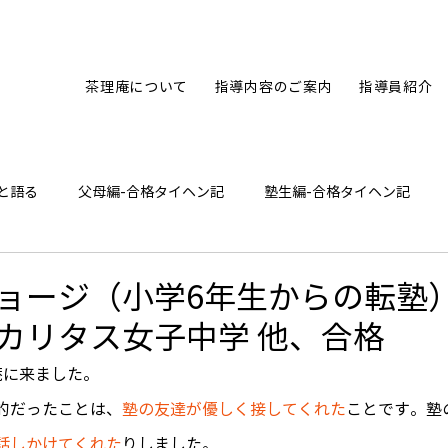
茶理庵について
指導内容のご案内
指導員紹介
と語る
父母編-合格タイヘン記
塾生編-合格タイヘン記
ひとり言
ョージ（小学6年生からの転塾
カリタス女子中学 他、合格
庵に来ました。
的だったことは、
塾の友達が優しく接してくれた
ことです。塾
話しかけてくれた
りしました。