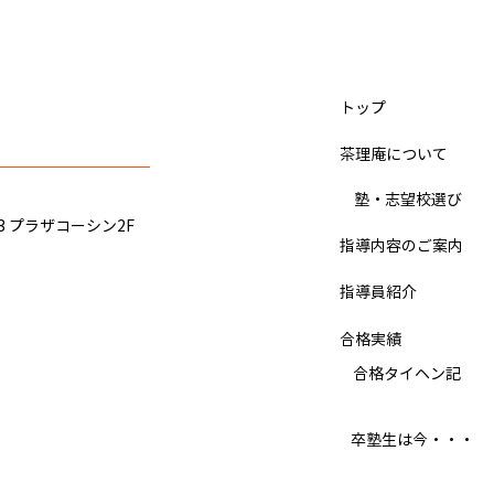
かたつむりくん（小学4年 9月
IQ
から入塾）関東学院中学、佐
塾）
久長聖中学校 合格のヒント
ヒン
​トップ
ぼくは、宿題をこなすのがとても
ぼく
大変 でした。 最初の頃は、社会
した
​茶理庵について
の 暗記が壊滅的 でしたが、いつ
一校
だったかの季節講習の社会の課題
3日
​ 塾・志望校選び
と普段の宿題を 集中して やった
「も
3 プラザコーシン2F
ら、社会の成績が上がってきまし
が、
指導内容のご案内
た。 理科と算数は、 ドジノート
スを
指導員紹介
のおかげ で結構 得意 でした。 国
を受
語は、漢字を覚えるのに手こずり
ジン
合格実績
ましたが、 コツを覚えて 、小テ
ちが
ストを何回か一発でクリアーでき
​ 合格タイヘン記
た。
るようになってからは、あまり苦
受験
労しなくて済むようにな
のチ
​卒塾生は今・・・