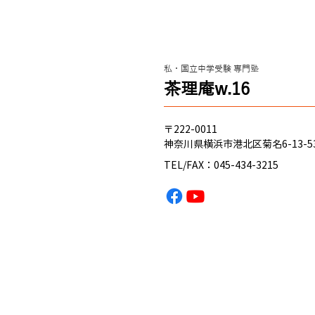
クレヨンシンチャン？（新小
学4年 春から入塾）関東学院
六浦中学 合格のヒント
私・国立中学受験 専門塾
これからのみんな へ ハマのニキ
​茶理庵w.16
から、 経験 に基づく アドバイス
を送るぜ！ 自分が経験して思っ
たのは、 ・とにかく 国語が重
〒222-0011
要！ ってこと。 ・算数、理科、
神奈川県横浜市港北区菊名6-13-5
社会は、授業でやった プリント
TEL/FAX：045-434-3215
や ドジノート を何回もやるこ
と！ ・たとえ、基本的なことで
もわからない場合は、 質問 した
ほうが絶対に良い！ 恥ずかし
がったり、カッコつけたり…そん
な小っさなプライドはすてちま
え！ これからくる夏休みに、