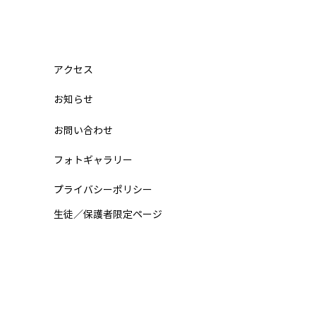
迷子（小学5年 12月から入
関東学院六浦中学 合格の
ト
は、なかなか受かりませんで
アクセス
。 4日目になって、ようやく
​お知らせ
から 合格 をもらいました。
目の夜に「不合格」を見て、
お問い合わせ
うやめたい」と思いました
テツジンから電話でアドバイ
フォトギャラリー
もらい、関東学院六浦中学校
けました。 4日目の朝にテツ
プライバシーポリシー
が駅まで来てくれて、 気持
​生徒／保護者限定ページ
 ずいぶんと 楽に なりまし
 そして、自分にとって中学
ラストチャンスの日、まさか
ャーリーが駅に来てくれて