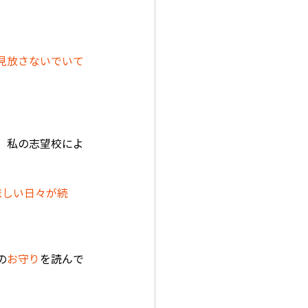
見放さないでいて
、私の志望校によ
悲しい日々が続
の
お守り
を読んで