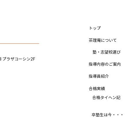
かたつむりくん（小学4年 9月
IQ
から入塾）関東学院中学、佐
塾）
久長聖中学校 合格のヒント
ヒン
​トップ
ぼくは、宿題をこなすのがとても
ぼく
大変 でした。 最初の頃は、社会
した
​茶理庵について
の 暗記が壊滅的 でしたが、いつ
一校
だったかの季節講習の社会の課題
3日
​ 塾・志望校選び
と普段の宿題を 集中して やった
「も
3 プラザコーシン2F
ら、社会の成績が上がってきまし
が、
指導内容のご案内
た。 理科と算数は、 ドジノート
スを
指導員紹介
のおかげ で結構 得意 でした。 国
を受
語は、漢字を覚えるのに手こずり
ジン
合格実績
ましたが、 コツを覚えて 、小テ
ちが
ストを何回か一発でクリアーでき
​ 合格タイヘン記
た。
るようになってからは、あまり苦
受験
労しなくて済むようにな
のチ
​卒塾生は今・・・