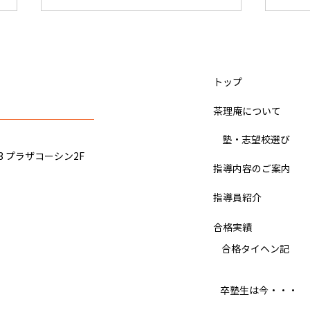
かたつむりくん（小学4年 9月
IQ
から入塾）関東学院中学、佐
塾）
久長聖中学校 合格のヒント
ヒン
​トップ
ぼくは、宿題をこなすのがとても
ぼく
大変 でした。 最初の頃は、社会
した
​茶理庵について
の 暗記が壊滅的 でしたが、いつ
一校
だったかの季節講習の社会の課題
3日
​ 塾・志望校選び
と普段の宿題を 集中して やった
「も
3 プラザコーシン2F
ら、社会の成績が上がってきまし
が、
指導内容のご案内
た。 理科と算数は、 ドジノート
スを
指導員紹介
のおかげ で結構 得意 でした。 国
を受
語は、漢字を覚えるのに手こずり
ジン
合格実績
ましたが、 コツを覚えて 、小テ
ちが
ストを何回か一発でクリアーでき
​ 合格タイヘン記
た。
るようになってからは、あまり苦
受験
労しなくて済むようにな
のチ
​卒塾生は今・・・