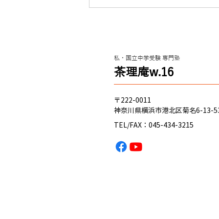
クレヨンシンチャン？（新小
学4年 春から入塾）関東学院
六浦中学 合格のヒント
私・国立中学受験 専門塾
これからのみんな へ ハマのニキ
​茶理庵w.16
から、 経験 に基づく アドバイス
を送るぜ！ 自分が経験して思っ
たのは、 ・とにかく 国語が重
〒222-0011
要！ ってこと。 ・算数、理科、
神奈川県横浜市港北区菊名6-13-5
社会は、授業でやった プリント
TEL/FAX：045-434-3215
や ドジノート を何回もやるこ
と！ ・たとえ、基本的なことで
もわからない場合は、 質問 した
ほうが絶対に良い！ 恥ずかし
がったり、カッコつけたり…そん
な小っさなプライドはすてちま
え！ これからくる夏休みに、