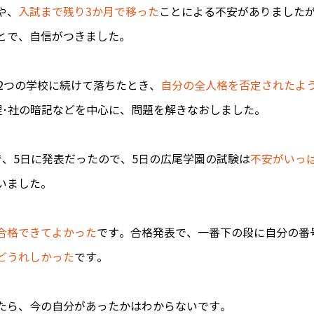
や、
入試まで残り3か月で移った
ことによる不安がありました
とで、自信がつきました。
と2つの学校に続けて落ちたとき、
自分の全人格を否定されたよ
理･社の暗記などを中心に、問題を解きなおしました。
で、5日に発表だったので、5日の広尾学園の試験は
不安がいっ
いました。
合格できてよかった
です。合格発表で、一番下の段に自分の番
どうれしかった
です。
たら、今の自分があったかはわからないです。