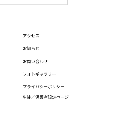
迷子（小学5年 12月から入
関東学院六浦中学 合格の
ト
は、なかなか受かりませんで
アクセス
。 4日目になって、ようやく
​お知らせ
から 合格 をもらいました。
目の夜に「不合格」を見て、
お問い合わせ
うやめたい」と思いました
テツジンから電話でアドバイ
フォトギャラリー
もらい、関東学院六浦中学校
けました。 4日目の朝にテツ
プライバシーポリシー
が駅まで来てくれて、 気持
​生徒／保護者限定ページ
 ずいぶんと 楽に なりまし
 そして、自分にとって中学
ラストチャンスの日、まさか
ャーリーが駅に来てくれて