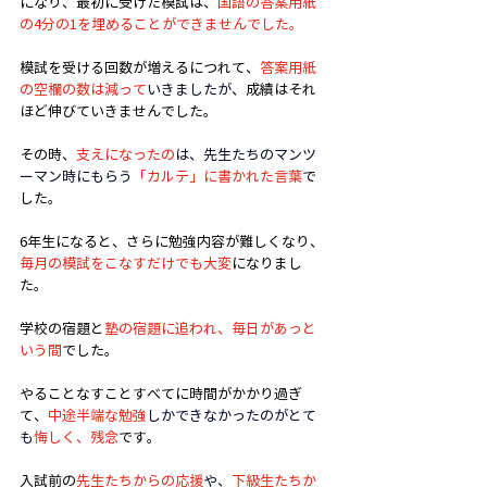
になり、最初に受けた模試は、
国語の答案用紙
の4分の1を埋めることができませんでした。
模試を受ける回数が増えるにつれて、
答案用紙
の空欄の数は減って
いきましたが
、成績はそれ
ほど伸びていきませんでした。
その時、
支えになったの
は、先生たちのマンツ
ーマン時にもらう
「カルテ」に書かれた言葉
で
した。
6年生になると、さらに勉強内容が難しくなり、
毎月の模試をこなすだけでも大変
になりまし
た。
学校の宿題と
塾の宿題に追われ、毎日があっと
いう間
でした。
やることなすことすべてに時間がかかり過ぎ
て、
中途半端な勉強
しかできなかったのがとて
も
悔しく、残念
です。
入試前の
先生たちからの応援
や、
下級生たちか