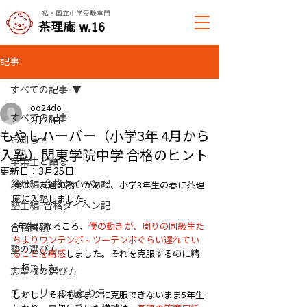
私・国立中学受験専門
​茶理庵 w.16
記事
すべての記事
oo24do
すべての記事
2月26日
もやしハーバー（小学3年 4月から
お知らせ
入塾）関東学院中学 合格のヒント
卒業生と語る
更新日：
3月25日
父母編-合格タイヘン記
僕は、友達の誘いがあり、小学3年生の春に茶理
庵に入塾しました。
塾生編-合格タイヘン記
4年生になるころ、
僕の動きが、周りの同級生た
合格実績
ちよりワンテンポ～ツーテンポぐらい遅れてい
塾の選び方
ることを痛感
しました。それを克服するのに精
一杯でした。
志望校の選び方
チャーリーのひとり言
しかし、それをあまりに克服できないまま5年生