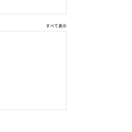
すべて表示
迷子（小学5年 12月から入
関東学院六浦中学 合格の