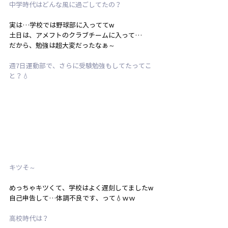
中学時代はどんな風に過ごしてたの？
実は…学校では野球部に入っててw
土日は、アメフトのクラブチームに入って…
だから、勉強は超大変だったなぁ～
週7日運動部で、さらに受験勉強もしてたってこ
と？💧
キツそ～
めっちゃキツくて、学校はよく遅刻してましたw
自己申告して…体調不良です、って💧ｗｗ
高校時代は？