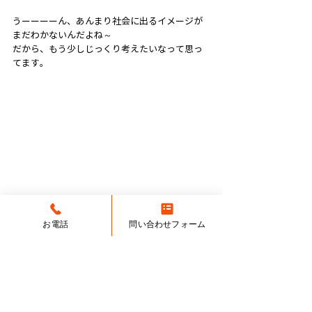
うーーーーん、あんまり社会に出るイメージが 
まだわかないんだよね～
だから、もう少しじっくり考えたいなって思っ
てます。
最近、ハマってることとか…ある？
お電話
問い合わせフォーム
家でやる炭焼きBBQ！
牛タンがハンパなくウマいっす！！
親父が仕入れてくるんすよ、ロピアでw
あの「ジョージ=クルーニ」似のお父さま？