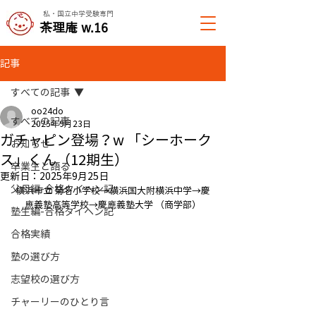
私・国立中学受験専門
​茶理庵 w.16
記事
すべての記事
oo24do
すべての記事
2025年9月23日
ガチャピン登場？w 「シーホーク
お知らせ
ス」くん（12期生）
卒業生と語る
更新日：
2025年9月25日
父母編-合格タイヘン記
横浜市立 菊名小学校→横浜国大附横浜中学→慶
應義塾高等学校→慶應義塾大学 （商学部）
塾生編-合格タイヘン記
合格実績
塾の選び方
志望校の選び方
チャーリーのひとり言