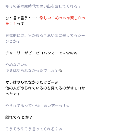
キミの茶理庵時代の思い出を話してくれる？
ひと言で言うとー…
楽しい！めっちゃ楽しかっ
た！！
っす
具体的には、何かある？思い出に残ってるシー
ンとか？
チャーリーがピコピコハンマーで～ｗｗｗ
やめなさいw　
キミはやられなかったでしょ？
💦
オレはやられなかったけどーw　
他の人がやられているのを見てるのがオモロか
ったです
やられてるって…💦　言い方ーっ！w
戯れてる とか？
そうそう💦そう言ってくれる？ｗ