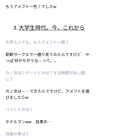
もうアメフト一色！でしたw
3. 
大学生時代、今、これから
大学入っても、もうアメフト一筋？
新歓サークルで一通り見てみたんですけど…や
っぱ 何かちがうな～って。。
カノ女は？デートとかは？する時間がない感
じ？
カノ女は～…できたんですけど、アメフトを選
びました💦w
バイトとかは？
ホテルマンww　目黒の…
将来の夢は？