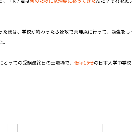
ら、「K？君は
何のために茶理庵に移ってきた
んだ!? それを
った僕は、学校が終わったら速攻で茶理庵に行って、勉強をし
た。
僕にとっての受験最終日の土壇場で、
倍率15倍
の日本大学中学校