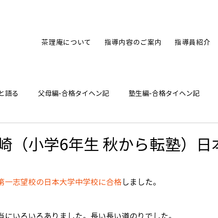
茶理庵について
指導内容のご案内
指導員紹介
と語る
父母編-合格タイヘン記
塾生編-合格タイヘン記
ひとり言
崎（小学6年生 秋から転塾）日
格
第一志望校の日本大学中学校に合格
しました。
当にいろいろありました。長い長い道のりでした。