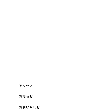
迷子（小学5年 12月から入
関東学院六浦中学 合格の
ト
は、なかなか受かりませんで
アクセス
。 4日目になって、ようやく
​お知らせ
から 合格 をもらいました。
目の夜に「不合格」を見て、
お問い合わせ
うやめたい」と思いました