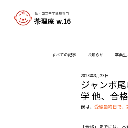
私・国立中学受験専門
​茶理庵 w.16
すべての記事
お知らせ
卒業生
2023年3月23日
志望校の選び方
チャーリーの
ジャンボ尾
学 他、合
僕は、
受験最終日で、
「合格」までには、本