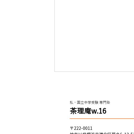
クレヨンシンチャン？（新小
学4年 春から入塾）関東学院
六浦中学 合格のヒント
私・国立中学受験 専門塾
これからのみんな へ ハマのニキ
​茶理庵w.16
から、 経験 に基づく アドバイス
を送るぜ！ 自分が経験して思っ
たのは、 ・とにかく 国語が重
〒222-0011
要！ ってこと。 ・算数、理科、