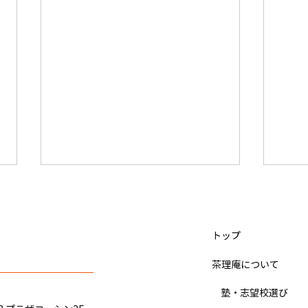
かたつむりくん（小学4年 9月
IQ
から入塾）関東学院中学、佐
塾）
久長聖中学校 合格のヒント
ヒン
​トップ
ぼくは、宿題をこなすのがとても
ぼく
大変 でした。 最初の頃は、社会
した
​茶理庵について
の 暗記が壊滅的 でしたが、いつ
一校
だったかの季節講習の社会の課題
3日
​ 塾・志望校選び
と普段の宿題を 集中して やった
「も