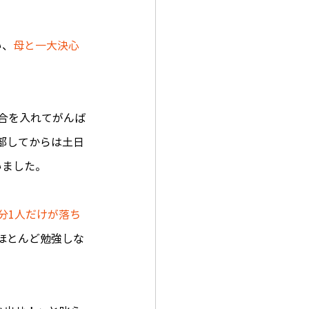
い、
母と一大決心
合を入れてがんば
部してからは土日
いました。
分1人だけが落ち
ほとんど勉強しな