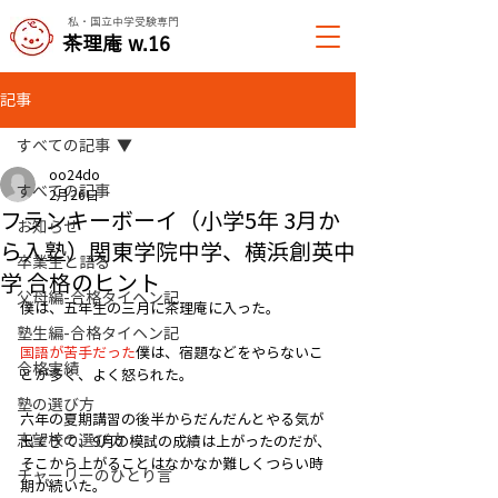
私・国立中学受験専門
​茶理庵 w.16
記事
すべての記事
oo24do
すべての記事
2月26日
フランキーボーイ（小学5年 3月か
お知らせ
ら入塾）関東学院中学、横浜創英中
卒業生と語る
学 合格のヒント
父母編-合格タイヘン記
僕は、五年生の三月に茶理庵に入った。
塾生編-合格タイヘン記
国語が苦手だった
僕は、宿題などをやらないこ
合格実績
とが多く、よく怒られた。
塾の選び方
六年の夏期講習の後半からだんだんとやる気が
志望校の選び方
出てきて、9月の模試の成績は上がったのだが、
そこから上がることはなかなか難しくつらい時
チャーリーのひとり言
期が続いた。