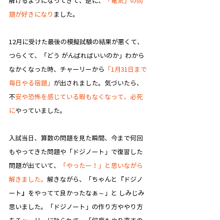
解けるようになってきて、逆に、
「電気」の問
題が好きになり
ました。​
12月に受けた最後の模擬試験の結果が悪くて、
つらくて、「どう がんばればいいのか」わから
なかくなった時、チャーリーから
「1月31日まで
毎日やる宿題」
が出されました。気づいたら、
不
安や恐怖を感じている暇もなくなって、必死
に
やっていました。​
入試当日、算数の問題を見た瞬間、今まで何回
もやってきた問題や「ドジノート」で復習した
問題が出ていて、
「やったー！」と思いながら
解きました。
解きながら、「ちゃんと『ドジノ
ート』をやってて良かったなぁ～」と しみじみ
思いました。「ドジノート」の作り方ややり方