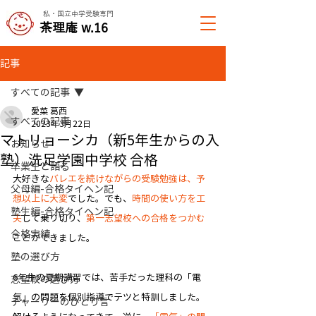
私・国立中学受験専門
​茶理庵 w.16
記事
すべての記事
愛菜 葛西
すべての記事
2023年3月22日
マトリョーシカ（新5年生からの入
お知らせ
塾）洗足学園中学校 合格
卒業生と語る
大好きな
バレエを続けながらの受験勉強は、予
父母編-合格タイヘン記
想以上に大変
でした。​でも、
時間の使い方を工
塾生編-合格タイヘン記
夫
して乗り切り、
第一志望校への合格をつかむ
合格実績
ことができました。​
塾の選び方
6年生の夏期講習では、苦手だった理科の「電
志望校の選び方
気」の問題を個別指導でテツと特訓しました。
チャーリーのひとり言