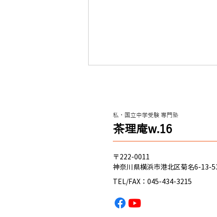
クレヨンシンチャン？（新小
学4年 春から入塾）関東学院
六浦中学 合格のヒント
私・国立中学受験 専門塾
これからのみんな へ ハマのニキ
​茶理庵w.16
から、 経験 に基づく アドバイス
を送るぜ！ 自分が経験して思っ
たのは、 ・とにかく 国語が重
〒222-0011
要！ ってこと。 ・算数、理科、
神奈川県横浜市港北区菊名6-13-5
社会は、授業でやった プリント
TEL/FAX：045-434-3215
や ドジノート を何回もやるこ
と！ ・たとえ、基本的なことで
もわからない場合は、 質問 した