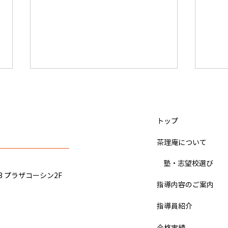
かたつむりくん（小学4年 9月
IQ
から入塾）関東学院中学、佐
塾）
久長聖中学校 合格のヒント
ヒン
​トップ
ぼくは、宿題をこなすのがとても
ぼく
大変 でした。 最初の頃は、社会
した
​茶理庵について
の 暗記が壊滅的 でしたが、いつ
一校
だったかの季節講習の社会の課題
3日
​ 塾・志望校選び
と普段の宿題を 集中して やった
「も
3 プラザコーシン2F
ら、社会の成績が上がってきまし
が、
指導内容のご案内
た。 理科と算数は、 ドジノート
スを
指導員紹介
のおかげ で結構 得意 でした。 国
を受
語は、漢字を覚えるのに手こずり
ジン