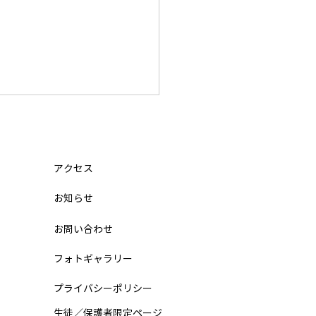
迷子（小学5年 12月から入
関東学院六浦中学 合格の
ト
は、なかなか受かりませんで
アクセス
。 4日目になって、ようやく
​お知らせ
から 合格 をもらいました。
目の夜に「不合格」を見て、
お問い合わせ
うやめたい」と思いました
テツジンから電話でアドバイ
フォトギャラリー
もらい、関東学院六浦中学校
けました。 4日目の朝にテツ
プライバシーポリシー
が駅まで来てくれて、 気持
​生徒／保護者限定ページ