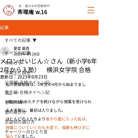
私・国立中学受験専門
​茶理庵 w.16
記事
すべての記事
愛菜 葛西
すべての記事
2023年4月28日
メロンせいじん☆ さん（新小学6年
お知らせ
2月から入塾） 横浜女学院 合格
卒業生と語る
更新日：
2023年9月23日
父母編-合格タイヘン記
私の受験勉強は、5年生の4月から始まりまし
塾生編-合格タイヘン記
た。
5歳から始めたチアを続けながら授業を受けられ
合格実績
る大手塾に、最初は入りました。
塾の選び方
ほとんどの人たちより
後から塾に入った私は、
志望校の選び方
授業についていくのも大変で、成績も伸びずに
チャーリーのひとり言
悩んで
いました。