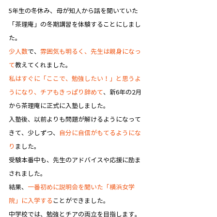
5年生の冬休み、母が知人から話を聞いていた
「茶理庵」の冬期講習を体験することにしまし
た。
少人数
で、
雰囲気も明るく、先生は親身になっ
て
教えてくれました。
私はすぐに「ここで、勉強したい！」と思うよ
うになり、チアもきっぱり辞めて
、新6年の2月
から茶理庵に正式に入塾しました。
入塾後、以前よりも問題が解けるようになって
きて、少しずつ、
自分に自信がもてるようにな
り
ました。
受験本番中も、先生のアドバイスや応援に励ま
されました。
結果、
一番初めに説明会を聞いた「横浜女学
院」に入学する
ことができました。
中学校では、勉強とチアの両立を目指します。