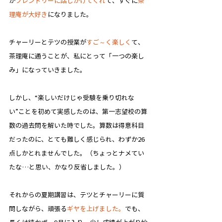
が
フレンドリーに話しかけてくれ
て、すぐに
茶
理庵が大好き
になりました。​
チャーリーとテツの授業が
すご～く楽しく
て、
茶理庵に通うことが、私にとって「一つの楽し
み」になっていきました。
しかし、“楽しいだけじゃ受験を乗り切れな
い”ことを初めて実感したのは、第一志望校の算
数の過去問を解いた時でした。​算数は得意科目
だったのに、とても難しく感じられ、わずか26
点しかとれませんでした。（ちょっとナメてい
たな…と思い、かなり反省しました。）
それからの夏期講習は、テツとチャーリーに質
問しながら、頑張る
ギヤを上げました。
でも、