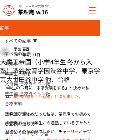
私・国立中学受験専門
​茶理庵 w.16
記事
すべての記事
愛菜 葛西
すべての記事
2023年4月11日
​大魔王帝国（小学4年生 冬から入
お知らせ
塾）渋谷教育学園渋谷中学、東京学
卒業生と語る
芸大世田谷中学 他、合格
父母編-合格タイヘン記
4年生の12月に「中学受験をする」と決めた私
塾生編-合格タイヘン記
は、
最初の塾を「茶理庵」と決めました。
合格実績
塾の選び方
人見知りが強めだった私は、茶理庵での初めて
の授業で、3、4年生から通塾している子たちと
志望校の選び方
馴染めるのか心配でしたが、​チャーリーとテツ
チャーリーのひとり言