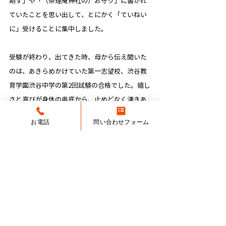
期す」や「（茶理庵神社の）お守り」に書かれ
ていたことを思い出して、とにかく「ていねい
に」受けることに集中しました。
受験が終わり、出てきた時、母から伝え聞いた
のは、あきらめかけていた第一志望校、渋谷教
育学園渋谷中学の第2回試験の合格でした。嬉し
さと喜びが身体の奥底から、止めどなく湧きあ
がってきて、
お電話
問い合わせフォーム
世界が明るく見えました。
楽しくてたまらなかった茶理庵生活を作り上げ
てくれたチャーリーとテツに
合格を伝えること
ができて
、本当にうれしかったです。
茶理庵生活が終わってしまうのは さみしいの一