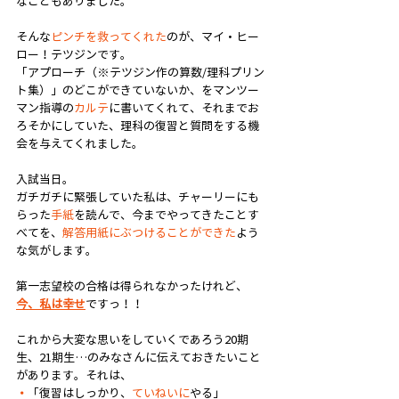
なこともありました。
そんな
ピンチを救ってくれた
のが、マイ・ヒー
ロー！テツジンです。
「アプローチ（※テツジン作の算数/理科プリン
ト集）」のどこができていないか、をマンツー
マン指導の
カルテ
に書いてくれて、それまでお
ろそかにしていた、理科の復習と質問をする機
会を与えてくれました。
入試当日。
ガチガチに緊張していた私は、チャーリーにも
らった
手紙
を読んで、今までやってきたことす
べてを、
解答用紙にぶつけることができた
よう
な気がします。
第一志望校の合格は得られなかったけれど、
今、私は幸せ
ですっ！！
これから大変な思いをしていくであろう20期
生、21期生…のみなさんに伝えておきたいこと
があります。それは、
・
「復習はしっかり、
ていねいに
やる」