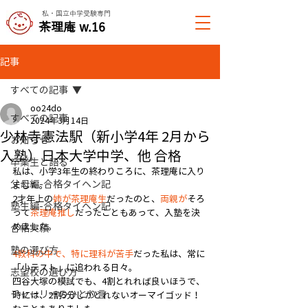
私・国立中学受験専門
​茶理庵 w.16
記事
すべての記事
oo24do
すべての記事
2024年3月14日
少林寺憲法駅（新小学4年 2月から
お知らせ
入塾）日本大学中学、他 合格
卒業生と語る
私は、小学3年生の終わりころに、茶理庵に入り
父母編-合格タイヘン記
ました。
2才年上の
姉が茶理庵生
だったのと、
両親が
そろ
塾生編-合格タイヘン記
って
茶理庵推し
だったこともあって、入塾を決
めました。
合格実績
塾の選び方
4教科の中で、特に理科が苦手
だった私は、常に
「小テスト」に追われる日々。
志望校の選び方
四谷大塚の模試でも、4割とれれば良いほうで、
チャーリーのひとり言
時には、2割5分しかとれないオーマイゴッド！