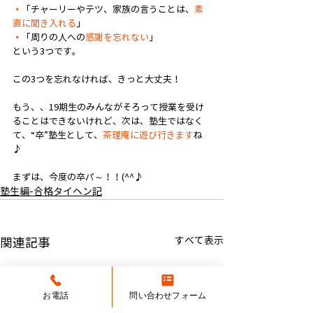
・
「チャーリーやテツ、家族の言うことは、
素
直に聞き入れる
」
・
「周りの人への
感謝を忘れない
」
という3つです。
この3つを忘れなければ、きっと大丈夫！
もう、、19期生のみんながそろって授業を受け
ることはできないけれど、次は、塾生ではなく
て、“卒”塾生として、
茶理庵に遊び行きます
ね
♪
まずは、今度の卒パ～！！(^^♪
塾生編-合格タイヘン記
すべて表示
関連記事
お電話
問い合わせフォーム