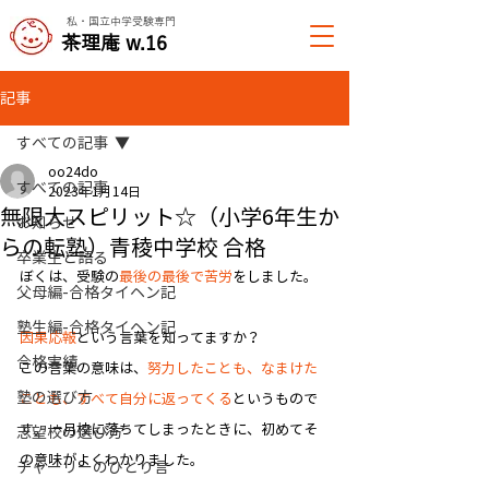
私・国立中学受験専門
​茶理庵 w.16
記事
すべての記事
oo24do
すべての記事
2023年1月14日
無限大スピリット☆（小学6年生か
お知らせ
らの転塾）青稜中学校 合格
卒業生と語る
ぼくは、受験の
最後の最後で苦労
をしました。
父母編-合格タイヘン記
塾生編-合格タイヘン記
因果応報
という言葉を知ってますか？
合格実績
この言葉の意味は、
努力したことも、なまけた
塾の選び方
ことも、すべて自分に返ってくる
というもので
す。一月校に落ちてしまったときに、初めてそ
志望校の選び方
の意味がよくわかりました。
チャーリーのひとり言