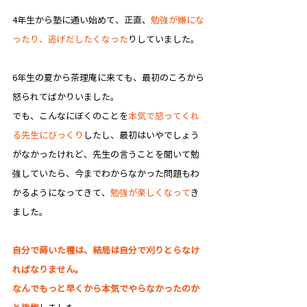
4年生から塾に通い始めて、正直、
勉強が嫌にな
ったり、逃げだしたくなった
りしていました。
6年生の夏から茶理庵に来ても、最初のころから
怒られてばかりいました。
でも、こんなにぼくのことを
本気で怒ってくれ
る先生にびっくり
した
し、最初はいやでしょう
がなかったけれど、先生の言うことを聞いて勉
強していたら、今までわからなかった問題もわ
かるようになってきて、
勉強が楽しくなって
き
ました。
自分で蒔いた種は、結局は自分で刈りとらなけ
ればなりません。
なんでもっと早くから本気でやらなかったのか