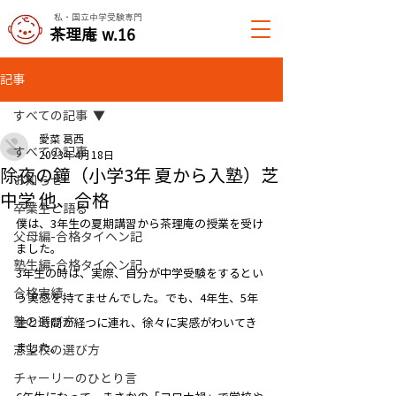
私・国立中学受験専門
​茶理庵 w.16
記事
すべての記事
愛菜 葛西
すべての記事
2023年4月18日
除夜の鐘（小学3年 夏から入塾）芝
お知らせ
中学 他、合格
卒業生と語る
僕は、3年生の夏期講習から茶理庵の授業を受け
父母編-合格タイヘン記
ました。
塾生編-合格タイヘン記
3年生の時は、実際、自分が中学受験をするとい
合格実績
う実感を持てませんでした。でも、4年生、5年
塾の選び方
生と時間が経つに連れ、徐々に実感がわいてき
ました。
志望校の選び方
チャーリーのひとり言