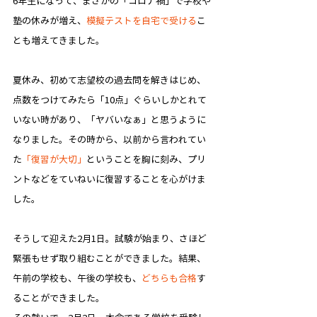
6年生になって、まさかの「コロナ禍」で学校や
塾の休みが増え、
模擬テストを自宅で受ける
こ
とも増えてきました。
夏休み、初めて志望校の過去問を解きはじめ、
点数をつけてみたら「10点」ぐらいしかとれて
いない時があり、「ヤバいなぁ」と思うように
なりました。その時から、以前から言われてい
た
「復習が大切」
ということを胸に刻み、プリ
ントなどをていねいに復習することを心がけま
した。
そうして迎えた2月1日。試験が始まり、さほど
緊張もせず取り組むことができました。結果、
午前の学校も、午後の学校も、
どちらも合格
す
ることができました。