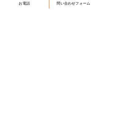
お電話
問い合わせフォーム
私・国立中学受験 専門塾
​茶理庵w.16
新年のごあいさ
〒222-0011
神奈川県横浜市港北区菊名6-13-
１月 さあ、はじめよう！
53 プラザコーシン2F