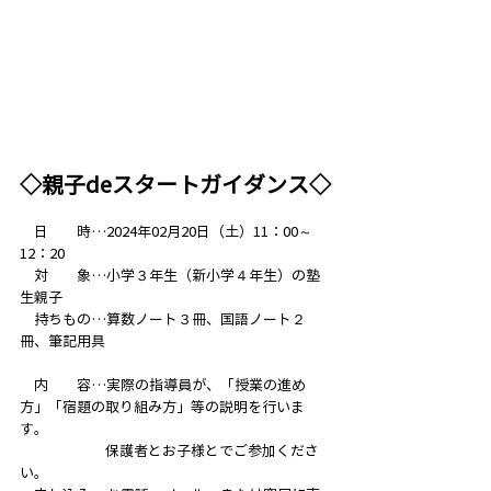
◇親子deスタートガイダンス◇
　日　　時…2024年02月20日（土）11：00～
12：20
　対　　象…小学３年生（新小学４年生）の塾
生親子
　持ちもの…算数ノート３冊、国語ノート２
冊、筆記用具
　内　　容…実際の指導員が、「授業の進め
方」「宿題の取り組み方」等の説明を行いま
す。
　　　　　　保護者とお子様とでご参加くださ
い。