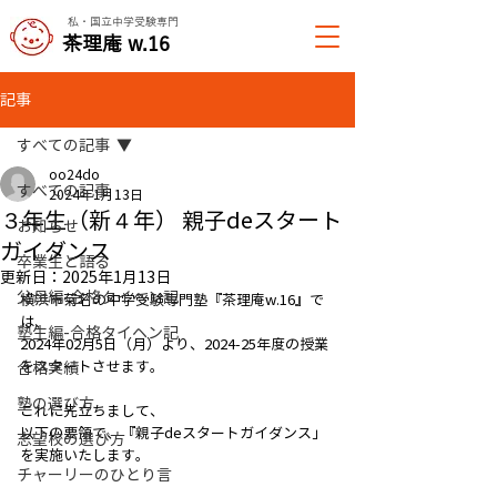
私・国立中学受験専門
​茶理庵 w.16
記事
すべての記事
oo24do
すべての記事
2024年1月13日
３年生（新４年） 親子deスタート
お知らせ
ガイダンス
卒業生と語る
更新日：
2025年1月13日
父母編-合格タイヘン記
横浜市菊名の中学受験専門塾『茶理庵w.16』で
は、
塾生編-合格タイヘン記
2024年02月5日（月）より、2024-25年度の授業
をスタートさせます。
合格実績
塾の選び方
これに先立ちまして、
以下の要領で、『親子deスタートガイダンス」
志望校の選び方
を実施いたします。
チャーリーのひとり言