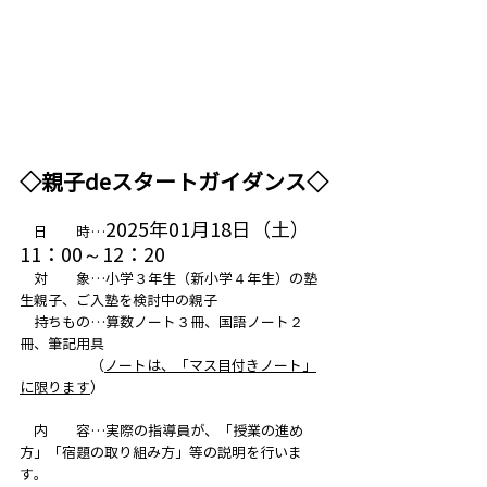
◇親子deスタートガイダンス◇
2025年01月18日（土）
　日　　時…
11：00～12：20
　対　　象…小学３年生（新小学４年生）の塾
生親子、ご入塾を検討中の親子
　持ちもの…算数ノート３冊、国語ノート２
冊、筆記用具
　　　　　（
ノートは、「マス目付きノート」
に限ります
）
　内　　容…実際の指導員が、「授業の進め
方」「宿題の取り組み方」等の説明を行いま
す。