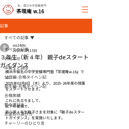
私・国立中学受験専門
​茶理庵 w.16
記事
すべての記事
oo24do
すべての記事
2025年1月13日
３年生（新４年） 親子deスタート
お知らせ
ガイダンス
卒業生と語る
横浜市菊名の中学受験専門塾『茶理庵w.16』で
父母編-合格タイヘン記
は、
2025年02月6日（木）より、2025-26年度の授業
塾生編-合格タイヘン記
をスタートさせます。
合格実績
これに先立ちまして、
塾の選び方
以下の要領で、
新小学４年生親子さまを対象に『親子deスター
志望校の選び方
トガイダンス」を実施いたします。
チャーリーのひとり言