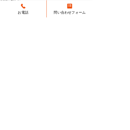
お電話
問い合わせフォーム
私・国立中学受験 専門塾
​茶理庵w.16
新年のごあいさ