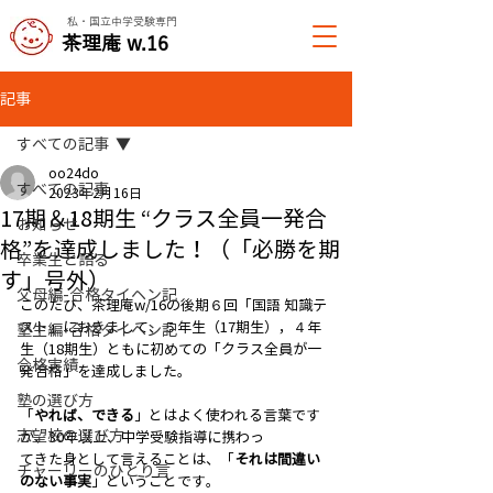
私・国立中学受験専門
​茶理庵 w.16
記事
すべての記事
oo24do
すべての記事
2023年2月16日
17期＆18期生 “クラス全員一発合
お知らせ
格”を達成しました！（「必勝を期
卒業生と語る
す」号外）
父母編-合格タイヘン記
このたび、茶理庵w/16の後期６回「国語 知識テ
スト」におきまして、５年生（17期生），４年
塾生編-合格タイヘン記
生（18期生）ともに初めての「クラス全員が一
合格実績
発合格」を達成しました。
塾の選び方
「
やれば、できる
」とはよく使われる言葉です
志望校の選び方
が、30年以上、中学受験指導に携わっ
てきた身として言えることは、「
それは間違い
チャーリーのひとり言
のない事実
」ということです。