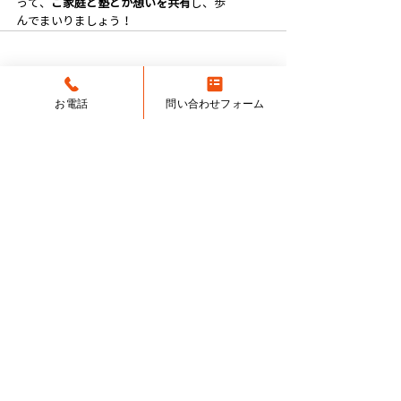
って、
ご家庭と塾とが想いを共有
し、歩
んでまいりましょう！
すべて表示
関連記事
お電話
問い合わせフォーム
かたつむりくん（小学4年
IQ迷子（小学5年