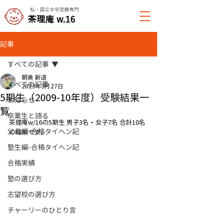
私・国立中学受験専門
​茶理庵 w.16
記事
すべての記事
朝美 新道
すべての記事
2023年3月27日
5期生（2009-10年度）受験結果一
お知らせ
覧
卒業生と語る
茶理庵w/16の5期生 男子3名・女子7名 合計10名
父母編-合格タイヘン記
の結果です。
塾生編-合格タイヘン記
合格実績
塾の選び方
志望校の選び方
チャーリーのひとり言