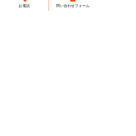
お電話
問い合わせフォーム
幡小学校）
佐久長聖 中学　　　　　　　 ホワイト☆スター
（港北　大豆戸小学校）
土佐塾 中学　　　　　　　　 孤独な長距離ラン
ナー（港北　篠原西小学校）
那須高原海城 中学　　　　　 スーパーライオン
（港北　篠原小学校）
長崎日本大学 中学　　　　　 カールスジュニア
（港北　大綱小学校）
長崎日本大学 中学　　　　　 わんココちゃん
（港北　新吉田小学校）
※2010年１月末までの本科クラス正規塾生（重
複合格者含む）の結果です。
※塾生自身が考えた「茶理庵ネーム」にて発表