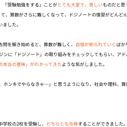
、「受験勉強をする」ことが
とても大変で、苦しい
ものだと思
って、算数がさらに難しくなって、ドジノートの復習がどんど
いました。
去問を解き始めると、
算数が難しく、
自信が削られていく
ばか
ツジンに「ドジノート」の取り組みをチェックしてもらい、アド
の本当の意味」がわかってきた
ような気がしました。
と、ホンキでやらなきゃ…」と思うようになり、社会や理科、算
中学校の2校を受験し、
どちらとも合格
することができました