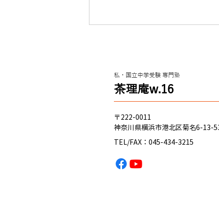
クレヨンシンチャン？（新小
学4年 春から入塾）関東学院
六浦中学 合格のヒント
私・国立中学受験 専門塾
これからのみんな へ ハマのニキ
​茶理庵w.16
から、 経験 に基づく アドバイス
を送るぜ！ 自分が経験して思っ
たのは、 ・とにかく 国語が重
〒222-0011
要！ ってこと。 ・算数、理科、
神奈川県横浜市港北区菊名6-13-5
社会は、授業でやった プリント
TEL/FAX：045-434-3215
や ドジノート を何回もやるこ
と！ ・たとえ、基本的なことで
もわからない場合は、 質問 した
ほうが絶対に良い！ 恥ずかし
がったり、カッコつけたり…そん
な小っさなプライドはすてちま
え！ これからくる夏休みに、