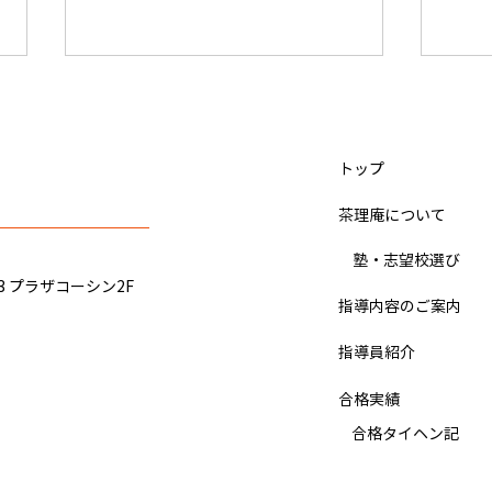
かたつむりくん（小学4年 9月
IQ
から入塾）関東学院中学、佐
塾）
久長聖中学校 合格のヒント
ヒン
​トップ
ぼくは、宿題をこなすのがとても
ぼく
大変 でした。 最初の頃は、社会
した
​茶理庵について
の 暗記が壊滅的 でしたが、いつ
一校
だったかの季節講習の社会の課題
3日
​ 塾・志望校選び
と普段の宿題を 集中して やった
「も
3 プラザコーシン2F
ら、社会の成績が上がってきまし
が、
指導内容のご案内
た。 理科と算数は、 ドジノート
スを
指導員紹介
のおかげ で結構 得意 でした。 国
を受
語は、漢字を覚えるのに手こずり
ジン
合格実績
ましたが、 コツを覚えて 、小テ
ちが
ストを何回か一発でクリアーでき
​ 合格タイヘン記
た。
るようになってからは、あまり苦
受験
労しなくて済むようにな
のチ