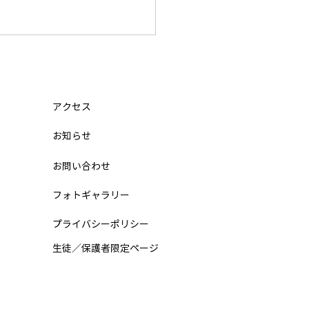
迷子（小学5年 12月から入
関東学院六浦中学 合格の
ト
は、なかなか受かりませんで
アクセス
。 4日目になって、ようやく
​お知らせ
から 合格 をもらいました。
目の夜に「不合格」を見て、
お問い合わせ
うやめたい」と思いました
テツジンから電話でアドバイ
フォトギャラリー
もらい、関東学院六浦中学校
けました。 4日目の朝にテツ
プライバシーポリシー
が駅まで来てくれて、 気持
​生徒／保護者限定ページ
 ずいぶんと 楽に なりまし
 そして、自分にとって中学
ラストチャンスの日、まさか
ャーリーが駅に来てくれて