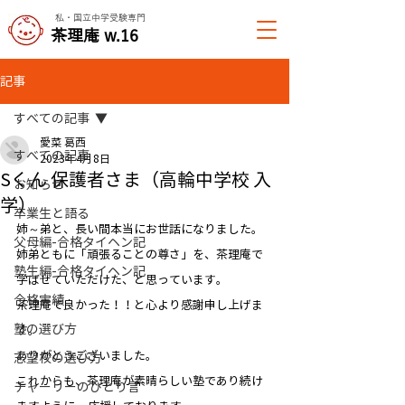
私・国立中学受験専門
​茶理庵 w.16
記事
すべての記事
愛菜 葛西
すべての記事
2023年4月8日
Sくん 保護者さま（高輪中学校 入
お知らせ
学）
卒業生と語る
姉～弟と、長い間本当にお世話になりました。
父母編-合格タイヘン記
姉弟ともに「頑張ることの尊さ」を、茶理庵で
塾生編-合格タイヘン記
学ばせていただけた、と思っています。
合格実績
茶理庵で良かった！！と心より感謝申し上げま
塾の選び方
す。
ありがとうございました。
志望校の選び方
​これからも、茶理庵が素晴らしい塾であり続け
チャーリーのひとり言