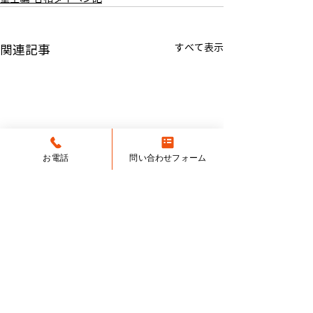
すべて表示
関連記事
お電話
問い合わせフォーム
かたつむりくん（小学4年
IQ迷子（小学5年
9月から入塾）関東学院中
ら入塾）関東学