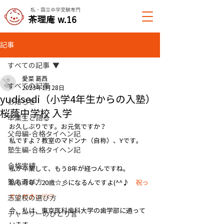
私・国立中学受験専門
​茶理庵 w.16
記事
すべての記事
愛菜 葛西
すべての記事
2023年1月28日
yudisedi（小学4年生からの入塾）
お知らせ
桜蔭中学校 入学
卒業生と語る
お久しぶりです。お元気ですか？
父母編-合格タイヘン記
私ですよ？教室のマドンナ（自称）、Yです。
塾生編-合格タイヘン記
合格実績
私が卒業して、もう8年が経つんですね。
塾の選び方
私も今年、20歳☆彡になるんですよ(^^♪　
祝っ
てください♡♡
志望校の選び方
今、私は、東京医科歯科大学の歯学部に通って
チャーリーのひとり言