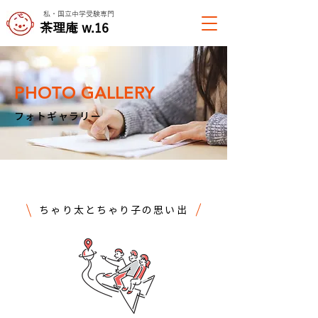
私・国立中学受験専門
​茶理庵 w.16
PHOTO GALLERY
​フォトギャラリー
ちゃり太とちゃり子の思い出