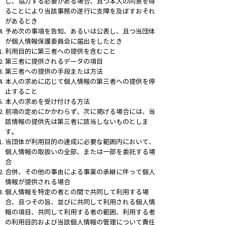
し、協力する必要がある場合、且つ本人の同意を得
ることにより当該事務の遂行に支障を及ぼすおそれ
があるとき
予め次の事項を告知、あるいは公表し、且つ当団体
が個人情報保護委員会に届出をしたとき
利用目的に第三者への提供を含むこと
第三者に提供されるデータの項目
第三者への提供の手段または方法
本人の求めに応じて個人情報の第三者への提供を停
止すること
本人の求めを受け付ける方法
前項の定めにかかわらず、次に掲げる場合には、当
該情報の提供先は第三者に該当しないものとしま
す。
当団体が利用目的の達成に必要な範囲内において、
個人情報の取扱いの全部、または一部を委託する場
合
合併、その他の事由による事業の承継に伴って個人
情報が提供される場合
個人情報を特定の者との間で共同して利用する場
合、且つその旨、並びに共同して利用される個人情
報の項目、共同して利用する者の範囲、利用する者
の利用目的および当該個人情報の管理について責任