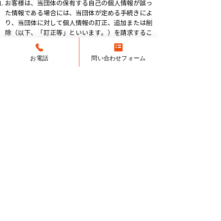
お客様は、当団体の保有する自己の個人情報が誤っ
た情報である場合には、当団体が定める手続きによ
り、当団体に対して個人情報の訂正、追加または削
除（以下、「訂正等」といいます。）を請求するこ
とができます。
当団体は、お客様から前項の請求を受け、その請求
お電話
問い合わせフォーム
に応じる必要があると判断した場合には、遅滞な
く、当該個人情報の訂正等を行うものとします。
当団体は、前項の規定に基づき訂正等を行った場
合、または訂正等を行わない旨の決定をしたとき
は、遅滞なくお客様に通知します。
第8条（個人情報の利用停止等）
当団体は、本人から、利用目的の範囲を超えて個人
情報が取り扱われているという理由、または不正の
手段により取得されたものであるという理由によ
り、その利用の停止または消去（以下、「利用停止
等」といいます。）を求められた場合には、遅滞な
く必要な調査を行います。
前項の調査結果に基づき、その請求に応じる必要が
あると判断した場合には、遅滞なく、当該個人情報
の利用停止等を行います。
当団体は、前項の規定に基づき利用停止等を行った