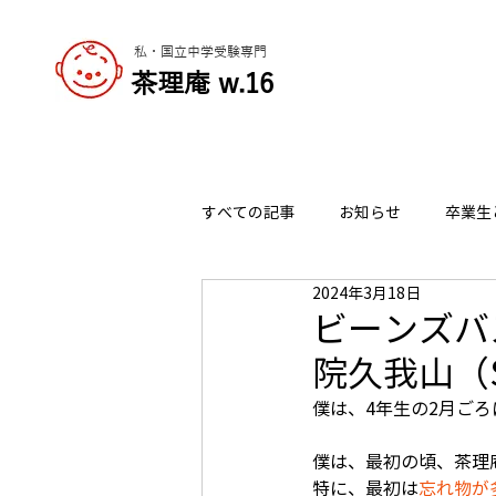
私・国立中学受験専門
​茶理庵 w.16
すべての記事
お知らせ
卒業生
2024年3月18日
志望校の選び方
チャーリーの
ビーンズバ
院久我山（
僕は、4年生の2月ご
僕は、最初の頃、茶理
特に、最初は
忘れ物が