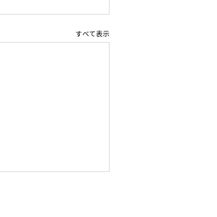
すべて表示
迷子（小学5年 12月から入
関東学院六浦中学 合格の
ト