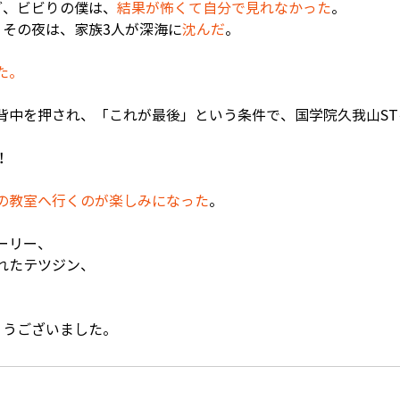
ど、ビビりの僕は、
結果が怖くて自分で見れなかった
。
、その夜は、家族3人が深海に
沈んだ
。
た。
背中を押され、「これが最後」という条件で、国学院久我山ST
！
の教室へ行くのが楽しみになった
。
ーリー、
れたテツジン、
とうございました。