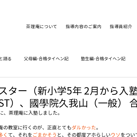
茶理庵について
指導内容のご案内
指導員紹介
と語る
父母編-合格タイヘン記
塾生編-合格タイヘン記
ひとり言
スター（新小学5年 2月から入
ST）、國學院久我山（一般） 
ろに、茶理庵に入塾しました。
庵の教室に行くのが、正直とても
ダルかった
。
多く
て、それを
ごまかそう
と、その都度アホらしい
ウソ
をつい