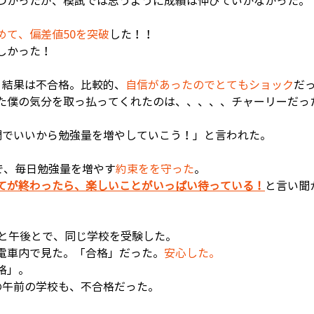
つかったが、模試では思うように成績は伸びていかなかった。
めて、偏差値50を突破
した！！
しかった！
。結果は不合格。比較的、
自信があったのでとてもショック
だ
た僕の気分を取っ払ってくれたのは、、、、、チャーリーだっ
問でいいから勉強量を増やしていこう！」と言われた。
で、毎日勉強量を増やす
約束をを守った
。
てが終わったら、楽しいことがいっぱい待っている！
と言い聞
前と午後とで、同じ学校を受験した。
電車内で見た。「合格」だった。
安心した。
格」。
の午前の学校も、不合格だった。